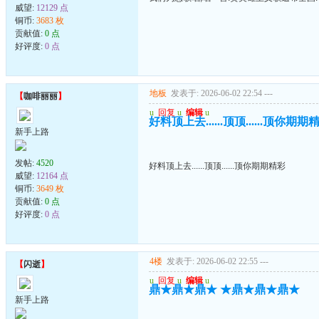
威望:
12129 点
铜币:
3683 枚
贡献值:
0 点
好评度:
0 点
地板
发表于: 2026-06-02 22:54
---
【
咖啡丽丽
】
u
回复
u
编辑
u
好料顶上去......顶顶......顶你期期
新手上路
发帖:
4520
好料顶上去......顶顶......顶你期期精彩
威望:
12164 点
铜币:
3649 枚
贡献值:
0 点
好评度:
0 点
4楼
发表于: 2026-06-02 22:55
---
【
闪逝
】
u
回复
u
编辑
u
鼎★鼎★鼎★ ★鼎★鼎★鼎★
新手上路