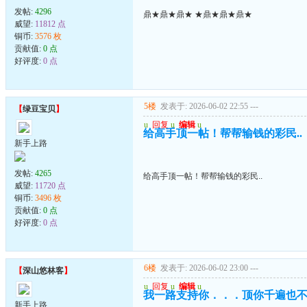
发帖:
4296
鼎★鼎★鼎★ ★鼎★鼎★鼎★
威望:
11812 点
铜币:
3576 枚
贡献值:
0 点
好评度:
0 点
5楼
发表于: 2026-06-02 22:55
---
【
绿豆宝贝
】
u
回复
u
编辑
u
给高手顶一帖！帮帮输钱的彩民..
新手上路
发帖:
4265
给高手顶一帖！帮帮输钱的彩民..
威望:
11720 点
铜币:
3496 枚
贡献值:
0 点
好评度:
0 点
6楼
发表于: 2026-06-02 23:00
---
【
深山悠林客
】
u
回复
u
编辑
u
我一路支持你．．．顶你千遍也
新手上路