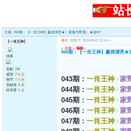
站
主题 : 060期：【一肖王神】赢得漂亮★〖家禽与野兽〗★连中!
楼主
发表于: 2026-06-02 22:14
---
【
一肖王神
】
u
回复
u
编辑
u
060期：【一肖王神】赢得漂亮★
侠客
发帖:
280
威望:
754 点
043期：
一肖王神
♀
家
铜币:
754 枚
贡献值:
0 点
044期：
一肖王神
♀
家
好评度:
0 点
045期：
一肖王神
♀
家
046期：
一肖王神
♀
家
047期：
一肖王神
♀
家