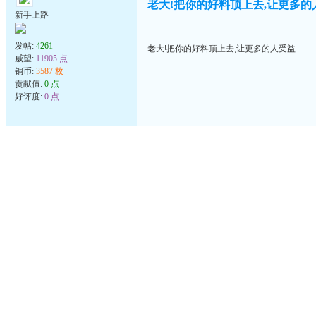
老大!把你的好料顶上去,让更多的
新手上路
发帖:
4261
老大!把你的好料顶上去,让更多的人受益
威望:
11905 点
铜币:
3587 枚
贡献值:
0 点
好评度:
0 点