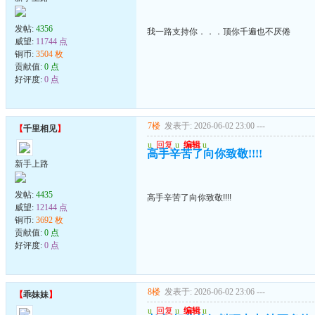
发帖:
4356
我一路支持你．．．顶你千遍也不厌倦
威望:
11744 点
铜币:
3504 枚
贡献值:
0 点
好评度:
0 点
7楼
发表于: 2026-06-02 23:00
---
【
千里相见
】
u
回复
u
编辑
u
高手辛苦了向你致敬!!!!
新手上路
发帖:
4435
高手辛苦了向你致敬!!!!
威望:
12144 点
铜币:
3692 枚
贡献值:
0 点
好评度:
0 点
8楼
发表于: 2026-06-02 23:06
---
【
乖妹妹
】
u
回复
u
编辑
u