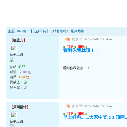
主题 : 060期：【无敌平特】《精算平特》 期期爆中··
10楼
发表于: 2026-06-02 23:04
---
【
柳蓝儿
】
u
回复
u
编辑
u
看到你我就顶！！
新手上路
发帖:
4357
看到你我就顶！！
威望:
12000 点
铜币:
3678 枚
贡献值:
0 点
好评度:
0 点
11楼
发表于: 2026-06-02 23:05
---
【
风雨惜情
】
u
回复
u
编辑
u
早上好料.......大家中奖!!!!!!顶啊.....
新手上路