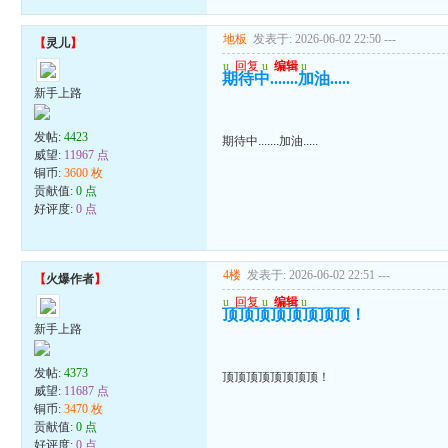
地板
发表于: 2026-06-02 22:50
---
【
灵儿
】
u
回复
u
编辑
u
期待中.......加油.....
新手上路
发帖:
4423
期待中.......加油.....
威望:
11967 点
铜币:
3600 枚
贡献值:
0 点
好评度:
0 点
4楼
发表于: 2026-06-02 22:51
---
【
火爆作者
】
u
回复
u
编辑
u
顶顶顶顶顶顶顶顶！
新手上路
发帖:
4373
顶顶顶顶顶顶顶顶！
威望:
11687 点
铜币:
3470 枚
贡献值:
0 点
好评度:
0 点