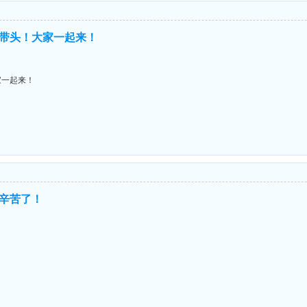
带头！大家一起来！
家一起来！
辛苦了！