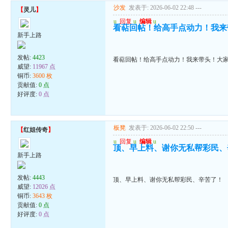
沙发
发表于: 2026-06-02 22:48
---
【
灵儿
】
u
回复
u
编辑
u
看萜回帖！给高手点动力！我来
新手上路
发帖:
4423
看萜回帖！给高手点动力！我来带头！大
威望:
11967 点
铜币:
3600 枚
贡献值:
0 点
好评度:
0 点
板凳
发表于: 2026-06-02 22:50
---
【
红姐传奇
】
u
回复
u
编辑
u
顶、早上料、谢你无私帮彩民、
新手上路
发帖:
4443
顶、早上料、谢你无私帮彩民、辛苦了！
威望:
12026 点
铜币:
3643 枚
贡献值:
0 点
好评度:
0 点