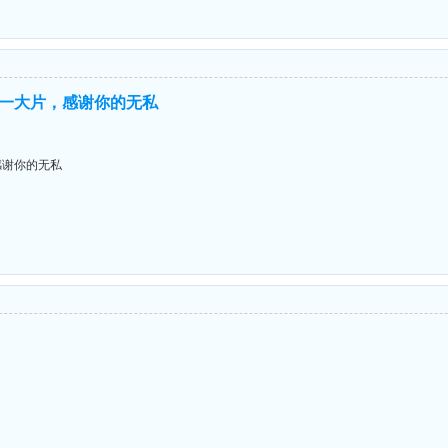
一大片，感谢你的无私
感谢你的无私