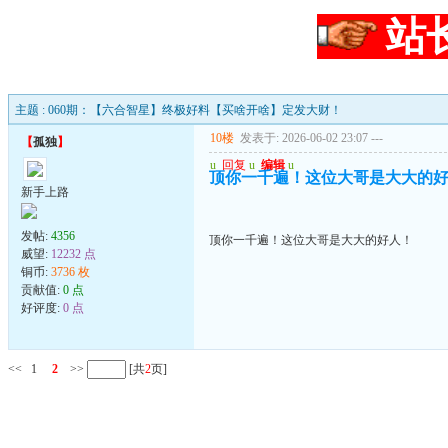
站
主题 : 060期：【六合智星】终极好料【买啥开啥】定发大财！
10楼
发表于: 2026-06-02 23:07
---
【
孤独
】
u
回复
u
编辑
u
顶你一千遍！这位大哥是大大的
新手上路
发帖:
4356
顶你一千遍！这位大哥是大大的好人！
威望:
12232 点
铜币:
3736 枚
贡献值:
0 点
好评度:
0 点
<<
1
2
>>
[共
2
页]