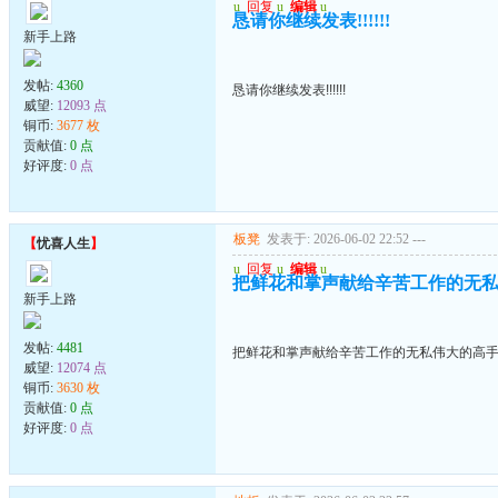
u
回复
u
编辑
u
恳请你继续发表!!!!!!
新手上路
发帖:
4360
恳请你继续发表!!!!!!
威望:
12093 点
铜币:
3677 枚
贡献值:
0 点
好评度:
0 点
板凳
发表于: 2026-06-02 22:52
---
【
忧喜人生
】
u
回复
u
编辑
u
把鲜花和掌声献给辛苦工作的无
新手上路
发帖:
4481
把鲜花和掌声献给辛苦工作的无私伟大的高
威望:
12074 点
铜币:
3630 枚
贡献值:
0 点
好评度:
0 点