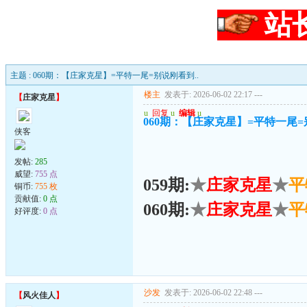
站
主题 : 060期：【庄家克星】=平特一尾=别说刚看到..
楼主
发表于: 2026-06-02 22:17
---
【
庄家克星
】
u
回复
u
编辑
u
060期：【庄家克星】=平特一尾=
侠客
发帖:
285
威望:
755 点
059期:
★
庄家克星
★
平
铜币:
755 枚
贡献值:
0 点
060期:
★
庄家克星
★
平
好评度:
0 点
沙发
发表于: 2026-06-02 22:48
---
【
风火佳人
】