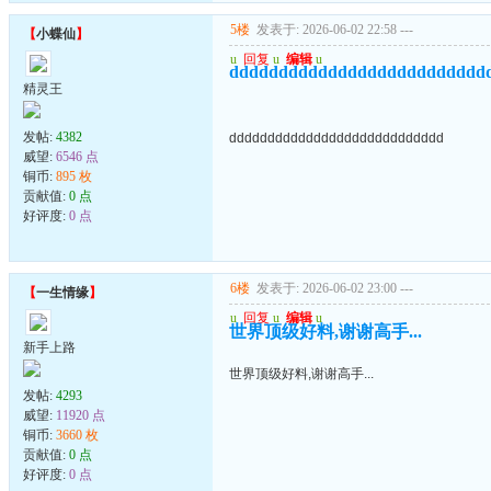
5楼
发表于: 2026-06-02 22:58
---
【
小蝶仙
】
u
回复
u
编辑
u
dddddddddddddddddddddddddd
精灵王
发帖:
4382
dddddddddddddddddddddddddddd
威望:
6546 点
铜币:
895 枚
贡献值:
0 点
好评度:
0 点
6楼
发表于: 2026-06-02 23:00
---
【
一生情缘
】
u
回复
u
编辑
u
世界顶级好料,谢谢高手...
新手上路
世界顶级好料,谢谢高手...
发帖:
4293
威望:
11920 点
铜币:
3660 枚
贡献值:
0 点
好评度:
0 点