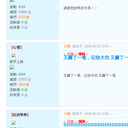
发帖:
4310
谢谢您好料共分享！！
威望:
11860 点
铜币:
3570 枚
贡献值:
0 点
好评度:
0 点
12楼
发表于: 2026-06-02 23:05
---
【
心雪
】
u
回复
u
编辑
u
又赚了一笔，记你大功 又赚了
新手上路
发帖:
4264
又赚了一笔，记你大功 又赚了一笔
威望:
11955 点
铜币:
3664 枚
贡献值:
0 点
好评度:
0 点
13楼
发表于: 2026-06-02 23:05
---
【
红的苹果
】
u
回复
u
编辑
u
DDDDDDDDDDDDDDDDDD