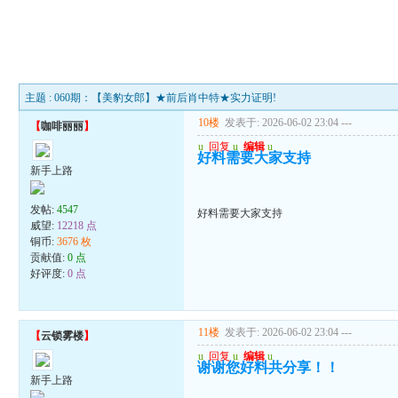
主题 : 060期：【美豹女郎】★前后肖中特★实力证明!
10楼
发表于: 2026-06-02 23:04
---
【
咖啡丽丽
】
u
回复
u
编辑
u
好料需要大家支持
新手上路
发帖:
4547
好料需要大家支持
威望:
12218 点
铜币:
3676 枚
贡献值:
0 点
好评度:
0 点
11楼
发表于: 2026-06-02 23:04
---
【
云锁雾楼
】
u
回复
u
编辑
u
谢谢您好料共分享！！
新手上路