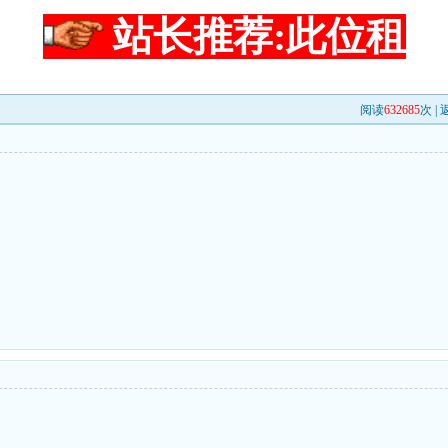
站长推荐:此位租
阅读
632685
次 |