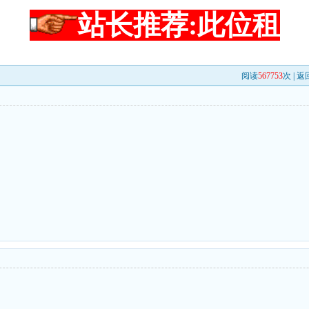
站长推荐:此位租
阅读
567753
次 |
返
d