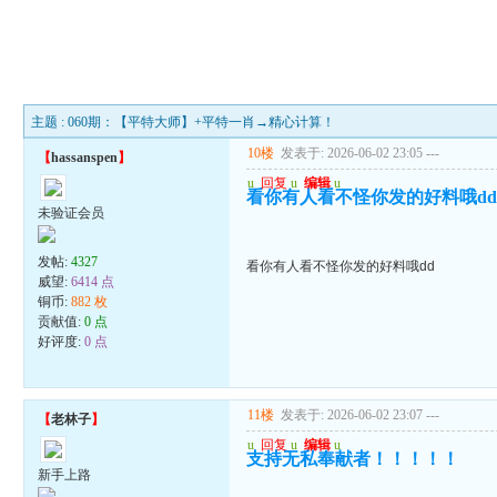
主题 : 060期：【平特大师】+平特一肖→精心计算！
10楼
发表于: 2026-06-02 23:05
---
【
hassanspen
】
u
回复
u
编辑
u
看你有人看不怪你发的好料哦d
未验证会员
发帖:
4327
看你有人看不怪你发的好料哦dd
威望:
6414 点
铜币:
882 枚
贡献值:
0 点
好评度:
0 点
11楼
发表于: 2026-06-02 23:07
---
【
老林子
】
u
回复
u
编辑
u
支持无私奉献者！！！！！
新手上路