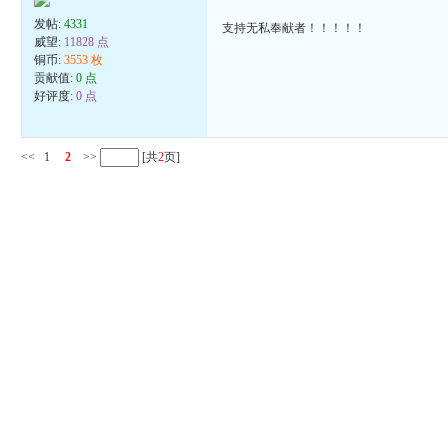
发帖:
4331
支持无私奉献者！！！！！
威望:
11828 点
铜币:
3553 枚
贡献值:
0 点
好评度:
0 点
<<
1
2
>>
[共
2
页]