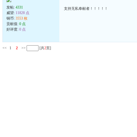
发帖:
4331
支持无私奉献者！！！！！
威望:
11828 点
铜币:
3553 枚
贡献值:
0 点
好评度:
0 点
<<
1
2
>>
[共
2
页]