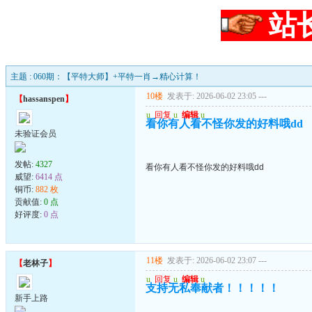
站
主题 : 060期：【平特大师】+平特一肖→精心计算！
10楼
发表于: 2026-06-02 23:05
---
【
hassanspen
】
u
回复
u
编辑
u
看你有人看不怪你发的好料哦dd
未验证会员
发帖:
4327
看你有人看不怪你发的好料哦dd
威望:
6414 点
铜币:
882 枚
贡献值:
0 点
好评度:
0 点
11楼
发表于: 2026-06-02 23:07
---
【
老林子
】
u
回复
u
编辑
u
支持无私奉献者！！！！！
新手上路