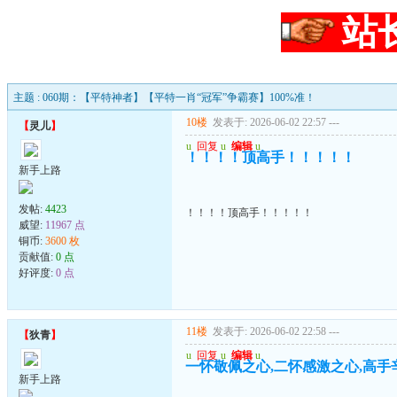
站
主题 : 060期：【平特神者】【平特一肖“冠军”争霸赛】100%准！
10楼
发表于: 2026-06-02 22:57
---
【
灵儿
】
u
回复
u
编辑
u
！！！！顶高手！！！！！
新手上路
发帖:
4423
！！！！顶高手！！！！！
威望:
11967 点
铜币:
3600 枚
贡献值:
0 点
好评度:
0 点
11楼
发表于: 2026-06-02 22:58
---
【
狄青
】
u
回复
u
编辑
u
一怀敬佩之心,二怀感激之心,高手
新手上路