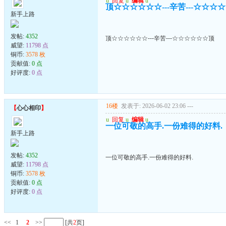
u
回复
u
编辑
u
顶☆☆☆☆☆☆---辛苦---☆☆☆
新手上路
发帖:
4352
顶☆☆☆☆☆☆---辛苦---☆☆☆☆☆☆顶
威望:
11798 点
铜币:
3578 枚
贡献值:
0 点
好评度:
0 点
16楼
发表于: 2026-06-02 23:06
---
【
心心相印
】
u
回复
u
编辑
u
一位可敬的高手.一份难得的好料.
新手上路
发帖:
4352
一位可敬的高手.一份难得的好料.
威望:
11798 点
铜币:
3578 枚
贡献值:
0 点
好评度:
0 点
<<
1
2
>>
[共
2
页]