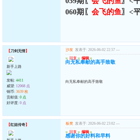
059期〖
会飞的鱼
〗<
060期〖
会飞的鱼
〗<
沙发
发表于: 2026-06-02 22:57
---
【
刀剑无情
】
u
回复
u
编辑
u
向无私奉献的高手致敬
新手上路
发帖:
4411
向无私奉献的高手致敬
威望:
12068 点
铜币:
3639 枚
贡献值:
0 点
好评度:
0 点
板凳
发表于: 2026-06-02 23:02
---
【
红姐传奇
】
u
回复
u
编辑
u
感谢你的好料和早料