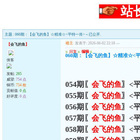
站
主题 : 060期：【会飞的鱼】☆精准☆<平特一肖>～已公开.
楼主
发表于: 2026-06-02 22:18
---
【
会飞的鱼
】
u
回复
u
编辑
u
060期：【会飞的鱼】☆精准☆<
侠客
发帖:
285
威望:
754 点
054期〖
会飞的鱼
〗<
铜币:
754 枚
贡献值:
0 点
055期〖
会飞的鱼
〗<
好评度:
0 点
056期〖
会飞的鱼
〗<
057期〖
会飞的鱼
〗<
058期〖
会飞的鱼
〗<