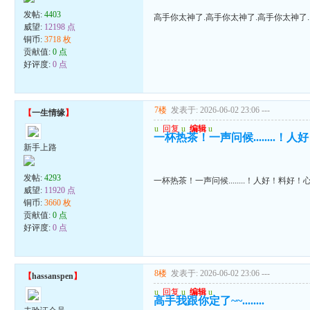
发帖:
4403
高手你太神了.高手你太神了.高手你太神了.
威望:
12198 点
铜币:
3718 枚
贡献值:
0 点
好评度:
0 点
7楼
发表于: 2026-06-02 23:06
---
【
一生情缘
】
u
回复
u
编辑
u
一杯热茶！一声问候........
新手上路
发帖:
4293
一杯热茶！一声问候........！人好！料好
威望:
11920 点
铜币:
3660 枚
贡献值:
0 点
好评度:
0 点
8楼
发表于: 2026-06-02 23:06
---
【
hassanspen
】
u
回复
u
编辑
u
高手我跟你定了~~........