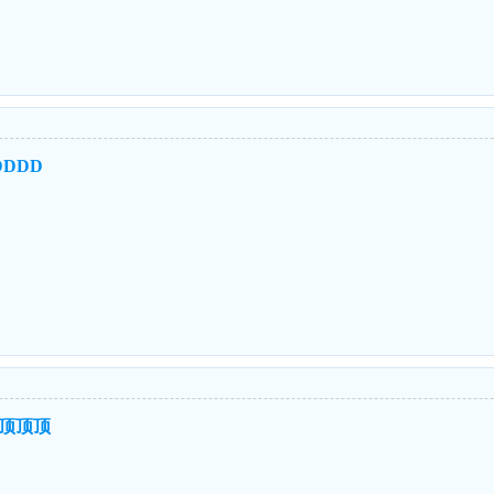
DDD
顶顶顶