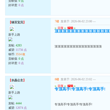
贡献值:
0 点
好评度:
0 点
7楼
发表于: 2026-06-02 23:00
---
【
绿豆宝贝
】
u
回复
u
编辑
u
顶顶顶顶顶顶顶顶顶顶顶顶顶顶
新手上路
发帖:
4283
顶顶顶顶顶顶顶顶顶顶顶顶顶顶顶顶
威望:
11756 点
铜币:
3514 枚
贡献值:
0 点
好评度:
0 点
8楼
发表于: 2026-06-02 23:02
---
【
水晶公主
】
u
回复
u
编辑
u
专顶高手!专顶高手!专顶高手!
新手上路
发帖:
4444
专顶高手!专顶高手!专顶高手!
威望:
12074 点