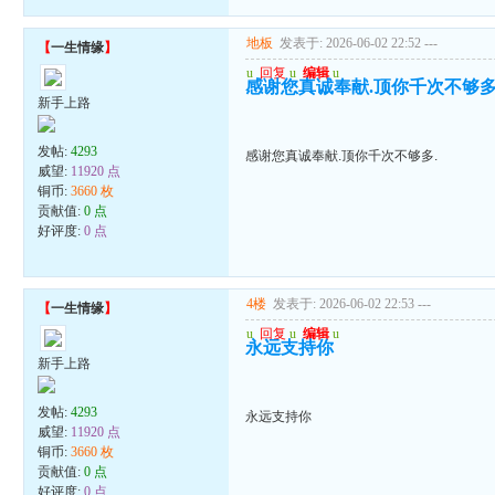
地板
发表于: 2026-06-02 22:52
---
【
一生情缘
】
u
回复
u
编辑
u
感谢您真诚奉献.顶你千次不够多
新手上路
发帖:
4293
感谢您真诚奉献.顶你千次不够多.
威望:
11920 点
铜币:
3660 枚
贡献值:
0 点
好评度:
0 点
4楼
发表于: 2026-06-02 22:53
---
【
一生情缘
】
u
回复
u
编辑
u
永远支持你
新手上路
发帖:
4293
永远支持你
威望:
11920 点
铜币:
3660 枚
贡献值:
0 点
好评度:
0 点