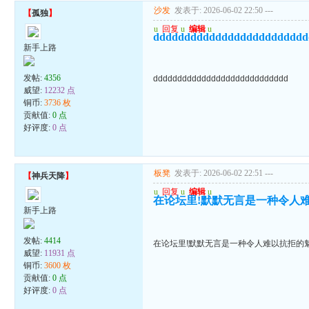
沙发
发表于: 2026-06-02 22:50
---
【
孤独
】
u
回复
u
编辑
u
ddddddddddddddddddddddddd
新手上路
发帖:
4356
dddddddddddddddddddddddddddd
威望:
12232 点
铜币:
3736 枚
贡献值:
0 点
好评度:
0 点
板凳
发表于: 2026-06-02 22:51
---
【
神兵天降
】
u
回复
u
编辑
u
在论坛里!默默无言是一种令人
新手上路
发帖:
4414
在论坛里!默默无言是一种令人难以抗拒的
威望:
11931 点
铜币:
3600 枚
贡献值:
0 点
好评度:
0 点