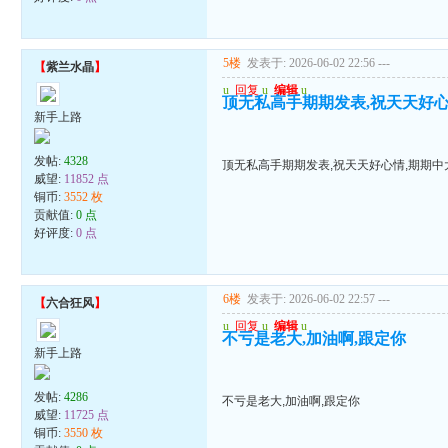
5楼
发表于: 2026-06-02 22:56
---
【
紫兰水晶
】
u
回复
u
编辑
u
顶无私高手期期发表,祝天天好心
新手上路
发帖:
4328
顶无私高手期期发表,祝天天好心情,期期中
威望:
11852 点
铜币:
3552 枚
贡献值:
0 点
好评度:
0 点
6楼
发表于: 2026-06-02 22:57
---
【
六合狂风
】
u
回复
u
编辑
u
不亏是老大,加油啊,跟定你
新手上路
发帖:
4286
不亏是老大,加油啊,跟定你
威望:
11725 点
铜币:
3550 枚