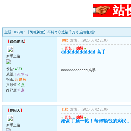
站
主题 : 060期：【阿旺神童】平特肖◇造福千万,机会靠把握!
10楼
发表于: 2026-06-02 23:03
---
【
赌圣传说
】
u
回复
u
编辑
u
ddddddddddddd,高手
新手上路
发帖:
4373
ddddddddddddd,高手
威望:
12078 点
铜币:
3719 枚
贡献值:
0 点
好评度:
0 点
11楼
发表于: 2026-06-02 23:06
---
【
艳阳天
】
u
回复
u
编辑
u
给高手顶一帖！帮帮输钱的彩民..
新手上路