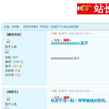
站
主题 : 060期：【阿旺神童】平特肖◇造福千万,机会靠把握!
10楼
发表于: 2026-06-02 23:03
---
【
赌圣传说
】
u
回复
u
编辑
u
ddddddddddddd,高手
新手上路
发帖:
4337
ddddddddddddd,高手
威望:
12006 点
铜币:
3683 枚
贡献值:
0 点
好评度:
0 点
11楼
发表于: 2026-06-02 23:06
---
【
艳阳天
】
u
回复
u
编辑
u
给高手顶一帖！帮帮输钱的彩民..
新手上路