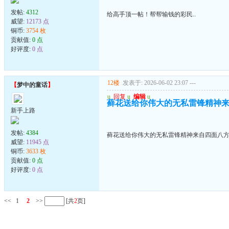
发帖:
4312
给高手顶一帖！帮帮输钱的彩民..
威望:
12173 点
铜币:
3754 枚
贡献值:
0 点
好评度:
0 点
12楼
发表于: 2026-06-02 23:07
---
【
梦中的童话
】
u
回复
u
编辑
u
藓花送给你伟大的无私雷锋精神来自
新手上路
发帖:
4384
藓花送给你伟大的无私雷锋精神来自四面八方的
威望:
11945 点
铜币:
3633 枚
贡献值:
0 点
好评度:
0 点
<<
1
2
>>
[共
2
页]