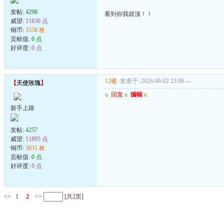
发帖:
4298
看到你我就顶！！
威望:
11836 点
铜币:
3558 枚
贡献值:
0 点
好评度:
0 点
12楼
发表于: 2026-06-02 23:06
---
【
天使玫瑰
】
u
回复
u
编辑
u
新手上路
发帖:
4257
威望:
11895 点
铜币:
3631 枚
贡献值:
0 点
好评度:
0 点
<<
1
2
>>
[共
2
页]