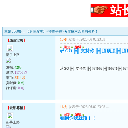
站
主题 : 060期：【勇往直前】<神奇平特>★震撼六合界的强料！
10楼
发表于: 2026-06-02 23:03
---
【
绿豆宝贝
】
u
回复
u
编辑
u
q╯GO ╠╣ 支持你 ╠╣顶顶顶╠╣
新手上路
发帖:
4283
q╯GO ╠╣ 支持你 ╠╣顶顶顶╠╣顶顶顶╠╣顶
威望:
11756 点
铜币:
3514 枚
贡献值:
0 点
好评度:
0 点
11楼
发表于: 2026-06-02 23:03
---
【
云锁雾楼
】
u
回复
u
编辑
u
看到你我就顶！！
新手上路