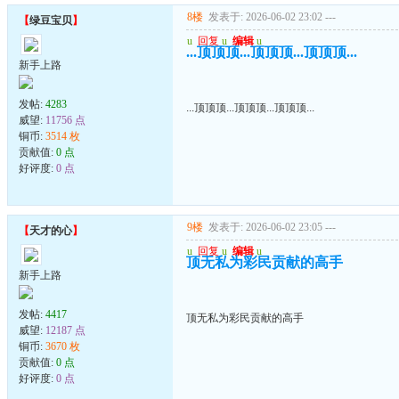
8楼
发表于: 2026-06-02 23:02
---
【
绿豆宝贝
】
u
回复
u
编辑
u
...顶顶顶...顶顶顶...顶顶顶...
新手上路
发帖:
4283
...顶顶顶...顶顶顶...顶顶顶...
威望:
11756 点
铜币:
3514 枚
贡献值:
0 点
好评度:
0 点
9楼
发表于: 2026-06-02 23:05
---
【
天才的心
】
u
回复
u
编辑
u
顶无私为彩民贡献的高手
新手上路
发帖:
4417
顶无私为彩民贡献的高手
威望:
12187 点
铜币:
3670 枚
贡献值:
0 点
好评度:
0 点