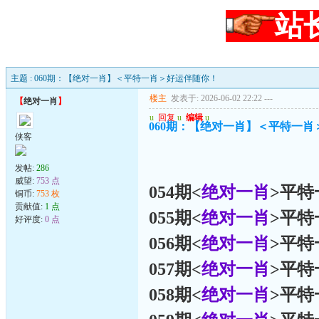
站
主题 : 060期：【绝对一肖】＜平特一肖＞好运伴随你！
楼主
发表于: 2026-06-02 22:22
---
【
绝对一肖
】
u
回复
u
编辑
u
060期：【绝对一肖】＜平特一
侠客
发帖:
286
威望:
753 点
054期<
绝对一肖
>平特
铜币:
753 枚
贡献值:
1 点
055期<
绝对一肖
>平特
好评度:
0 点
056期<
绝对一肖
>平特
057期<
绝对一肖
>平特
058期<
绝对一肖
>平特