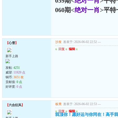
059期<
绝对一肖
>平特
060期<
绝对一肖
>平特
沙发
发表于: 2026-06-02 22:52
---
【
心雪
】
u
回复
u
编辑
u
新手上路
发帖:
4251
威望:
11929 点
铜币:
3651 枚
贡献值:
0 点
好评度:
0 点
板凳
发表于: 2026-06-02 22:53
---
【
六合狂风
】
u
回复
u
编辑
u
我顶你！愿好运与你同在！高手