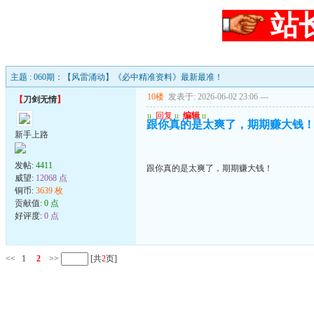
站
主题 : 060期：【风雷涌动】《必中精准资料》最新最准！
10楼
发表于: 2026-06-02 23:06
---
【
刀剑无情
】
u
回复
u
编辑
u
跟你真的是太爽了，期期赚大钱
新手上路
发帖:
4411
跟你真的是太爽了，期期赚大钱！
威望:
12068 点
铜币:
3639 枚
贡献值:
0 点
好评度:
0 点
<<
1
2
>>
[共
2
页]