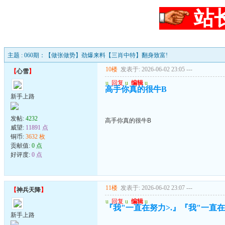
站
主题 : 060期：【做张做势】劲爆来料【三肖中特】翻身致富!
10楼
发表于: 2026-06-02 23:05
---
【
心雪
】
u
回复
u
编辑
u
高手你真的很牛B
新手上路
发帖:
4232
高手你真的很牛B
威望:
11891 点
铜币:
3632 枚
贡献值:
0 点
好评度:
0 点
11楼
发表于: 2026-06-02 23:07
---
【
神兵天降
】
u
回复
u
编辑
u
『我"一直在努力>.』『我"一直在珍
新手上路