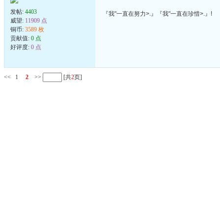
发帖:
4403
『我"一直在努力>.』『我"一直在珍惜>.』!
威望:
11909 点
铜币:
3589 枚
贡献值:
0 点
好评度:
0 点
<<
1
2
>>
[共
2
页]