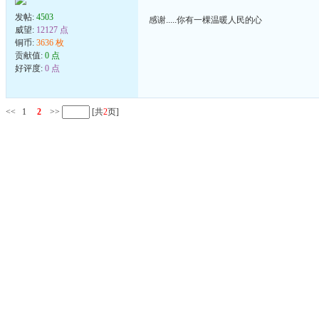
发帖:
4503
感谢.....你有一棵温暖人民的心
威望:
12127 点
铜币:
3636 枚
贡献值:
0 点
好评度:
0 点
<<
1
2
>>
[共
2
页]