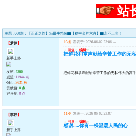
站
主题 : 060期：【正正之旗】‰最牛精装▇【稳中金牌六肖】▇永不止步！
10楼
发表于: 2026-06-02 23:06
---
【
梦伊
】
u
回复
u
编辑
u
把鲜花和掌声献给辛苦工作的无
新手上路
发帖:
4366
把鲜花和掌声献给辛苦工作的无私伟大的高
威望:
11944 点
铜币:
3631 枚
贡献值:
0 点
好评度:
0 点
11楼
发表于: 2026-06-02 23:07
---
【
李静
】
u
回复
u
编辑
u
感谢.....你有一棵温暖人民的心
新手上路