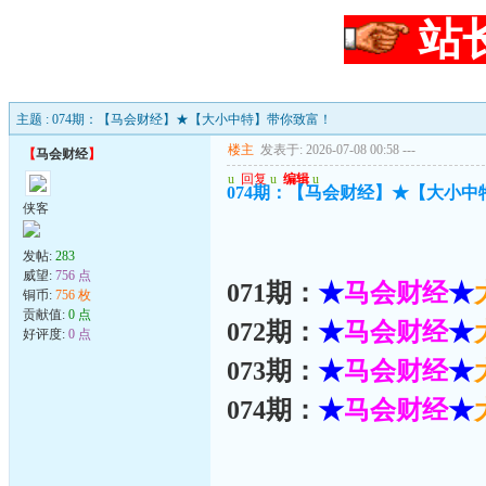
站
主题 : 074期：【马会财经】★【大小中特】带你致富！
楼主
发表于: 2026-07-08 00:58
---
【
马会财经
】
u
回复
u
编辑
u
074期：【马会财经】★【大小
侠客
发帖:
283
威望:
756 点
071期：
★
马会财经
★
铜币:
756 枚
贡献值:
0 点
072期：
★
马会财经
★
好评度:
0 点
073期：
★
马会财经
★
074期：
★
马会财经
★