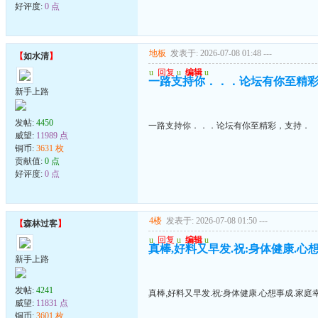
好评度:
0 点
地板
发表于: 2026-07-08 01:48
---
【
如水清
】
u
回复
u
编辑
u
一路支持你．．．论坛有你至精
新手上路
发帖:
4450
一路支持你．．．论坛有你至精彩，支持．
威望:
11989 点
铜币:
3631 枚
贡献值:
0 点
好评度:
0 点
4楼
发表于: 2026-07-08 01:50
---
【
森林过客
】
u
回复
u
编辑
u
真棒,好料又早发.祝:身体健康.心
新手上路
发帖:
4241
真棒,好料又早发.祝:身体健康.心想事成.家庭
威望:
11831 点
铜币:
3601 枚