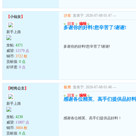
沙发
发表于: 2026-07-08 01:47
---
【
小仙女
】
u
回复
u
编辑
u
多谢你的好料!您辛苦了!谢谢!
新手上路
发帖:
4371
多谢你的好料!您辛苦了!谢谢!
威望:
12179 点
铜币:
3722 枚
贡献值:
0 点
好评度:
0 点
板凳
发表于: 2026-07-08 01:48
---
【
时尚公主
】
u
回复
u
编辑
u
感谢各位精英、高手们提供品好
新手上路
发帖:
4230
感谢各位精英、高手们提供品好料！
威望:
11807 点
铜币:
3604 枚
贡献值:
0 点