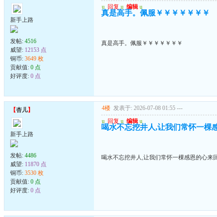
u
回复
u
编辑
u
真是高手。佩服￥￥￥￥￥￥￥
新手上路
发帖:
4516
真是高手。佩服￥￥￥￥￥￥￥
威望:
12153 点
铜币:
3649 枚
贡献值:
0 点
好评度:
0 点
4楼
发表于: 2026-07-08 01:55
---
【
杏儿
】
u
回复
u
编辑
u
喝水不忘挖井人,让我们常怀一棵
新手上路
发帖:
4486
喝水不忘挖井人,让我们常怀一棵感恩的心来
威望:
11870 点
铜币:
3530 枚
贡献值:
0 点
好评度:
0 点