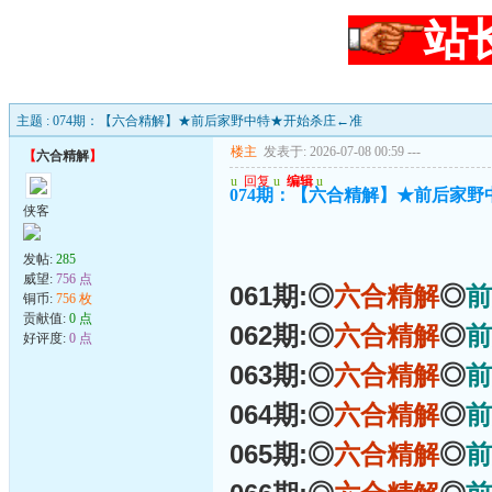
站
主题 : 074期：【六合精解】★前后家野中特★开始杀庄←准
楼主
发表于: 2026-07-08 00:59
---
【
六合精解
】
u
回复
u
编辑
u
074期：【六合精解】★前后家
侠客
发帖:
285
威望:
756 点
061期:◎
六合精解
◎
前
铜币:
756 枚
贡献值:
0 点
062期:◎
六合精解
◎
前
好评度:
0 点
063期:◎
六合精解
◎
前
064期:◎
六合精解
◎
前
065期:◎
六合精解
◎
前