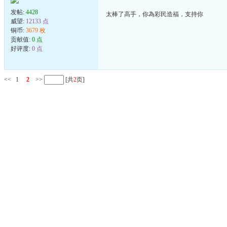
发帖:
4428
太棒了高手，你為彩民造福，支持你
威望:
12133 点
铜币:
3679 枚
贡献值:
0 点
好评度:
0 点
<<
1
2
>>
[共
2
页]