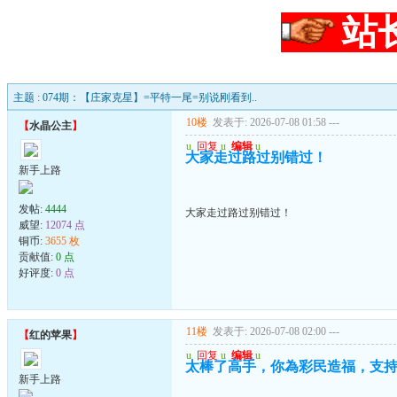
站
主题 : 074期：【庄家克星】=平特一尾=别说刚看到..
10楼
发表于: 2026-07-08 01:58
---
【
水晶公主
】
u
回复
u
编辑
u
大家走过路过别错过！
新手上路
发帖:
4444
大家走过路过别错过！
威望:
12074 点
铜币:
3655 枚
贡献值:
0 点
好评度:
0 点
11楼
发表于: 2026-07-08 02:00
---
【
红的苹果
】
u
回复
u
编辑
u
太棒了高手，你為彩民造福，支
新手上路