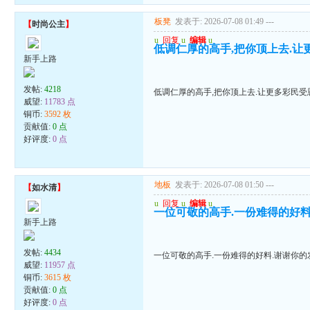
板凳
发表于: 2026-07-08 01:49
---
【
时尚公主
】
u
回复
u
编辑
u
低调仁厚的高手,把你顶上去.让
新手上路
发帖:
4218
低调仁厚的高手,把你顶上去.让更多彩民受
威望:
11783 点
铜币:
3592 枚
贡献值:
0 点
好评度:
0 点
地板
发表于: 2026-07-08 01:50
---
【
如水清
】
u
回复
u
编辑
u
一位可敬的高手.一份难得的好料
新手上路
发帖:
4434
一位可敬的高手.一份难得的好料.谢谢你的
威望:
11957 点
铜币:
3615 枚
贡献值:
0 点
好评度:
0 点