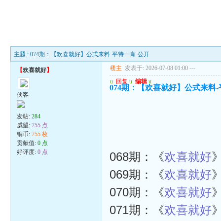
主题 : 074期：【欢喜就好】公式来料-平特一肖-公开
楼主
发表于: 2026-07-08 01:00
---
【
欢喜就好
】
u
回复
u
编辑
u
074期：【欢喜就好】公式来料-
侠客
发帖:
284
威望:
755 点
铜币:
755 枚
贡献值:
0 点
好评度:
0 点
068期：《
欢喜就好
069期：《
欢喜就好
070期：《
欢喜就好
071期：《
欢喜就好