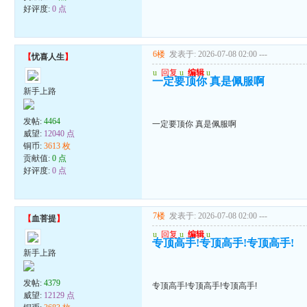
好评度:
0 点
6楼
发表于: 2026-07-08 02:00
---
【
忧喜人生
】
u
回复
u
编辑
u
一定要顶你 真是佩服啊
新手上路
发帖:
4464
一定要顶你 真是佩服啊
威望:
12040 点
铜币:
3613 枚
贡献值:
0 点
好评度:
0 点
7楼
发表于: 2026-07-08 02:00
---
【
血菩提
】
u
回复
u
编辑
u
专顶高手!专顶高手!专顶高手!
新手上路
发帖:
4379
专顶高手!专顶高手!专顶高手!
威望:
12129 点