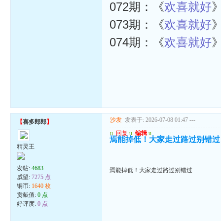
072期：《
欢喜就好
073期：《
欢喜就好
074期：《
欢喜就好
沙发
发表于: 2026-07-08 01:47
---
【
喜多郎郎
】
u
回复
u
编辑
u
焉能掉低！大家走过路过别错过
精灵王
发帖:
4683
焉能掉低！大家走过路过别错过
威望:
7275 点
铜币:
1640 枚
贡献值:
0 点
好评度:
0 点