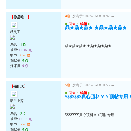
4楼
发表于: 2026-07-08 01:52
---
【
你是唯一
】
u
回复
u
编辑
u
鼎★鼎★鼎★ ★鼎★鼎★鼎★
精灵王
发帖:
4445
鼎★鼎★鼎★ ★鼎★鼎★鼎★
威望:
12102 点
铜币:
3654 枚
贡献值:
0 点
好评度:
0 点
5楼
发表于: 2026-07-08 01:56
---
【
艳阳天
】
u
回复
u
编辑
u
$$$$$$$真心顶料￥￥顶帖专用
新手上路
发帖:
4312
$$$$$$$真心顶料￥￥顶帖专用！
威望:
12173 点
铜币:
3754 枚
贡献值:
0 点