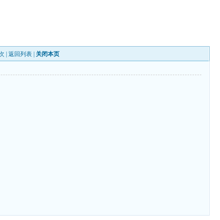
次 |
返回列表
|
关闭本页