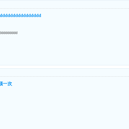
dddddddddddddddd
ddddddddd
顶一次