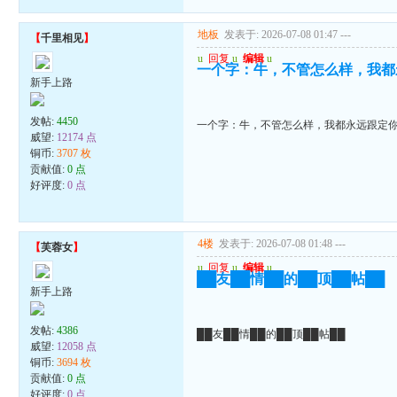
地板
发表于: 2026-07-08 01:47
---
【
千里相见
】
u
回复
u
编辑
u
一个字：牛，不管怎么样，我都
新手上路
发帖:
4450
一个字：牛，不管怎么样，我都永远跟定
威望:
12174 点
铜币:
3707 枚
贡献值:
0 点
好评度:
0 点
4楼
发表于: 2026-07-08 01:48
---
【
芙蓉女
】
u
回复
u
编辑
u
██友██情██的██顶██帖██
新手上路
发帖:
4386
██友██情██的██顶██帖██
威望:
12058 点
铜币:
3694 枚
贡献值:
0 点
好评度:
0 点