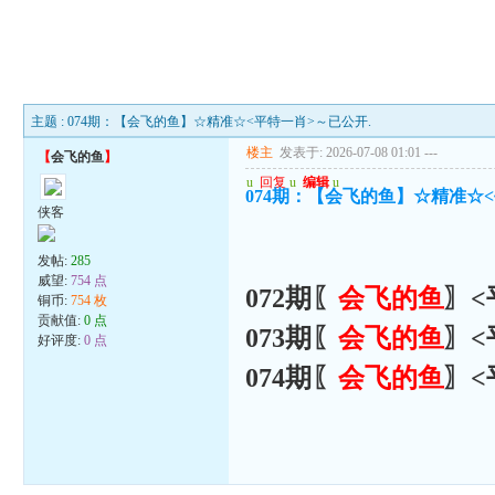
主题 : 074期：【会飞的鱼】☆精准☆<平特一肖>～已公开.
楼主
发表于: 2026-07-08 01:01
---
【
会飞的鱼
】
u
回复
u
编辑
u
074期：【会飞的鱼】☆精准☆<
侠客
发帖:
285
威望:
754 点
072期〖
会飞的鱼
〗<
铜币:
754 枚
贡献值:
0 点
073期〖
会飞的鱼
〗<
好评度:
0 点
074期〖
会飞的鱼
〗<