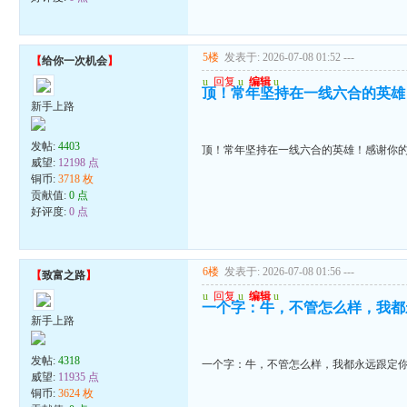
5楼
发表于: 2026-07-08 01:52
---
【
给你一次机会
】
u
回复
u
编辑
u
顶！常年坚持在一线六合的英雄
新手上路
发帖:
4403
顶！常年坚持在一线六合的英雄！感谢你
威望:
12198 点
铜币:
3718 枚
贡献值:
0 点
好评度:
0 点
6楼
发表于: 2026-07-08 01:56
---
【
致富之路
】
u
回复
u
编辑
u
一个字：牛，不管怎么样，我都
新手上路
发帖:
4318
一个字：牛，不管怎么样，我都永远跟定
威望:
11935 点
铜币:
3624 枚