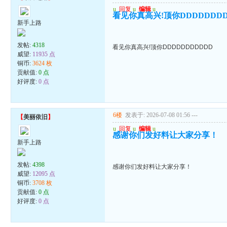
u
回复
u
编辑
u
看见你真高兴!顶你DDDDDDDD
新手上路
发帖:
4318
看见你真高兴!顶你DDDDDDDDDDD
威望:
11935 点
铜币:
3624 枚
贡献值:
0 点
好评度:
0 点
6楼
发表于: 2026-07-08 01:56
---
【
美丽依旧
】
u
回复
u
编辑
u
感谢你们发好料让大家分享！
新手上路
发帖:
4398
感谢你们发好料让大家分享！
威望:
12095 点
铜币:
3708 枚
贡献值:
0 点
好评度:
0 点