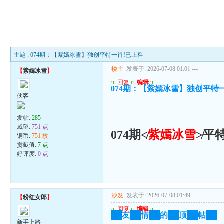
主题 : 074期：【紫嫣冰雪】独创平特一肖!已上料
楼主
发表于: 2026-07-08 01:01
---
【
紫嫣冰雪
】
u
回复
u
编辑
u
074期：【紫嫣冰雪】独创平特
侠客
发帖:
285
威望:
751 点
074期≮
紫嫣冰雪
≯平
铜币:
751 枚
贡献值:
7 点
好评度:
0 点
沙发
发表于: 2026-07-08 01:49
---
【
粉红女郎
】
u
回复
u
编辑
u
██友██情██的██顶██帖██
新手上路