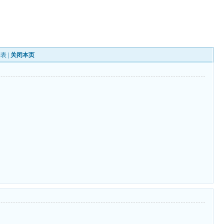
列表
|
关闭本页