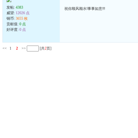
发帖:
4383
祝你顺风顺水!事事如意!!!
威望:
12026 点
铜币:
3655 枚
贡献值:
0 点
好评度:
0 点
<<
1
2
>>
[共
2
页]