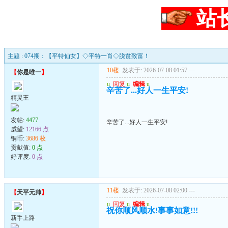
站
主题 : 074期：【平特仙女】◇平特一肖◇脱贫致富！
10楼
发表于: 2026-07-08 01:57
---
【
你是唯一
】
u
回复
u
编辑
u
辛苦了...好人一生平安!
精灵王
发帖:
4477
辛苦了...好人一生平安!
威望:
12166 点
铜币:
3686 枚
贡献值:
0 点
好评度:
0 点
11楼
发表于: 2026-07-08 02:00
---
【
天平元帅
】
u
回复
u
编辑
u
祝你顺风顺水!事事如意!!!
新手上路