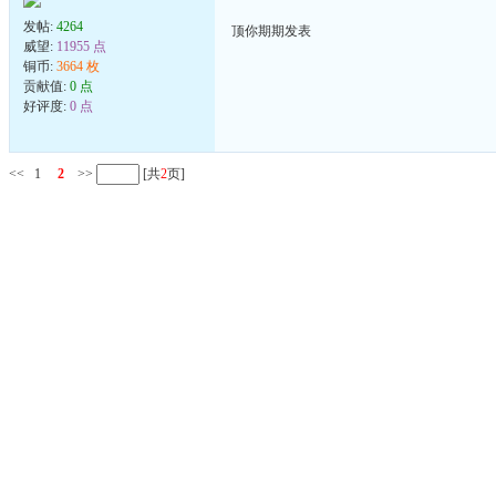
发帖:
4264
顶你期期发表
威望:
11955 点
铜币:
3664 枚
贡献值:
0 点
好评度:
0 点
<<
1
2
>>
[共
2
页]