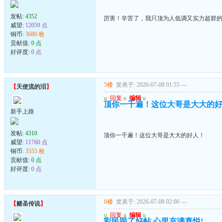
发帖:
4352
厉害！辛苦了，我只顶为人低调又实力超群
威望:
12059 点
铜币:
3680 枚
贡献值:
0 点
好评度:
0 点
5楼
发表于: 2026-07-08 01:55
---
【
天使流的泪
】
u
回复
u
编辑
u
顶你一千遍！这位大哥是大大的
新手上路
发帖:
4310
顶你一千遍！这位大哥是大大的好人！
威望:
11760 点
铜币:
3555 枚
贡献值:
0 点
好评度:
0 点
6楼
发表于: 2026-07-08 02:00
---
【
赌圣传说
】
u
回复
u
编辑
u
彩民跟了好帖,心里充满喜悦!