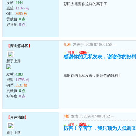
发帖:
4444
彩民太需要你这样的高手了．
威望:
12165 点
铜币:
3695 枚
贡献值:
0 点
好评度:
0 点
地板
发表于: 2026-07-08 01:50
---
【
深山悠林客
】
u
回复
u
编辑
u
感谢你的无私发表，谢谢你的好
新手上路
发帖:
4383
感谢你的无私发表，谢谢你的好料！
威望:
11798 点
铜币:
3531 枚
贡献值:
0 点
好评度:
0 点
4楼
发表于: 2026-07-08 01:52
---
【
月色清幽
】
u
回复
u
编辑
u
厉害！辛苦了，我只顶为人低调
新手上路