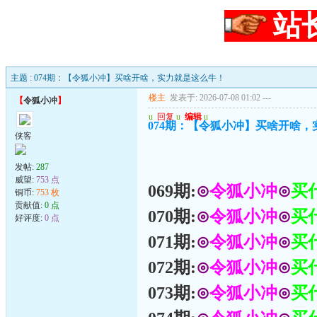
站
主题 : 074期：【令狐小冲】买啥开啥，实力就是这么牛！
楼主
发表于: 2026-07-08 01:02
---
【
令狐小冲
】
u
回复
u
编辑
u
074期：【令狐小冲】买啥开啥
侠客
发帖:
287
威望:
753 点
069期:
⊙
令狐小冲
⊙
买
铜币:
753 枚
贡献值:
0 点
070期:
⊙
令狐小冲
⊙
买
好评度:
0 点
071期:
⊙
令狐小冲
⊙
买
072期:
⊙
令狐小冲
⊙
买
073期:
⊙
令狐小冲
⊙
买