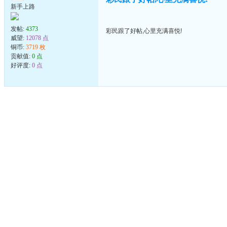
新手上路
发帖:
4373
彩民跟了好帖,心里充满喜悦!
威望:
12078 点
铜币:
3719 枚
贡献值:
0 点
好评度:
0 点