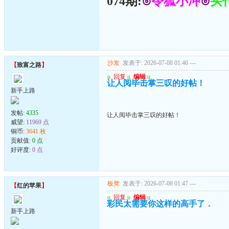
074期:
⊙
令狐小冲
⊙
买
沙发
发表于: 2026-07-08 01:46
---
【
致富之路
】
u
回复
u
编辑
u
让人阅毕击掌三叹的好帖！
新手上路
发帖:
4335
让人阅毕击掌三叹的好帖！
威望:
11969 点
铜币:
3641 枚
贡献值:
0 点
好评度:
0 点
板凳
发表于: 2026-07-08 01:47
---
【
红的苹果
】
u
回复
u
编辑
u
彩民太需要你这样的高手了．
新手上路