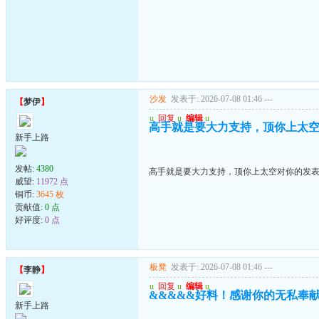
沙发
发表于: 2026-07-08 01:46
---
【
梦伊
】
u
回复
u
编辑
u
高手就是要大力支持，顶你上太
新手上路
发帖:
4380
高手就是要大力支持，顶你上太空对你的发
威望:
11972 点
铜币:
3645 枚
贡献值:
0 点
好评度:
0 点
板凳
发表于: 2026-07-08 01:46
---
【
李静
】
u
回复
u
编辑
u
&&&&&好料！感谢你的无私奉
新手上路