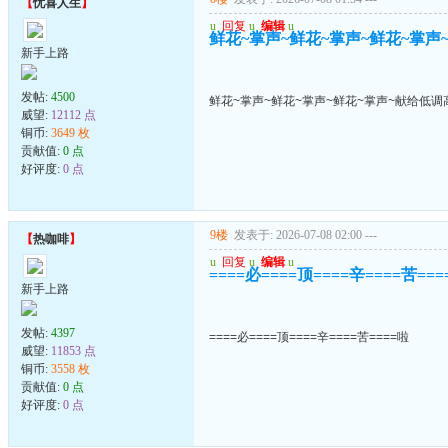
【
忧喜人生
】
u
回复
u
编辑
u
鲜花~掌声~鲜花~掌声~鲜花~掌声
新手上路
发帖:
4500
鲜花~掌声~鲜花~掌声~鲜花~掌声~献给低调
威望:
12112 点
铜币:
3649 枚
贡献值:
0 点
好评度:
0 点
9楼
发表于: 2026-07-08 02:00
---
【
热咖啡
】
u
回复
u
编辑
u
====必====顶====辛====苦==
新手上路
发帖:
4397
====必====顶====辛====苦====啦
威望:
11853 点
铜币:
3558 枚
贡献值:
0 点
好评度:
0 点