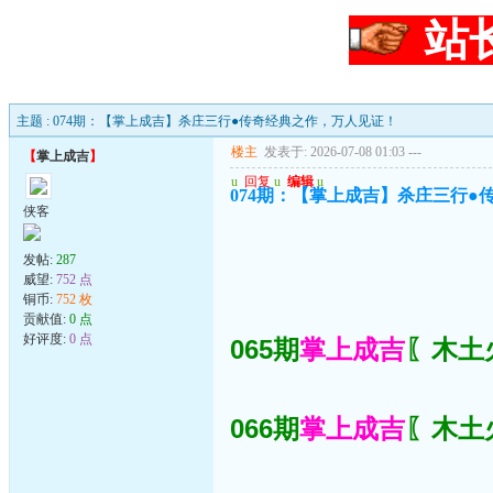
站
主题 : 074期：【掌上成吉】杀庄三行●传奇经典之作，万人见证！
楼主
发表于: 2026-07-08 01:03
---
【
掌上成吉
】
u
回复
u
编辑
u
074期：【掌上成吉】杀庄三行●
侠客
发帖:
287
威望:
752 点
铜币:
752 枚
贡献值:
0 点
好评度:
0 点
065期
掌上成吉
〖木土火
066期
掌上成吉
〖木土火