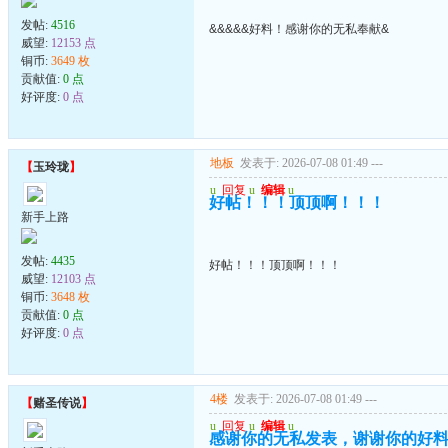
发帖:
4516
&&&&&好料！感谢你的无私奉献&
威望:
12153 点
铜币:
3649 枚
贡献值:
0 点
好评度:
0 点
地板
发表于: 2026-07-08 01:49
---
【
玉玲珑
】
u
回复
u
编辑
u
好帖！！！顶顶啊！！！
新手上路
发帖:
4435
好帖！！！顶顶啊！！！
威望:
12103 点
铜币:
3648 枚
贡献值:
0 点
好评度:
0 点
4楼
发表于: 2026-07-08 01:49
---
【
赌圣传说
】
u
回复
u
编辑
u
感谢你的无私发表，谢谢你的好