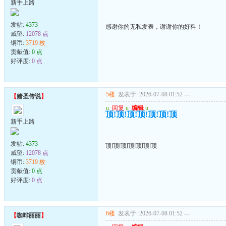
新手上路
发帖:
4373
感谢你的无私发表，谢谢你的好料！
威望:
12078 点
铜币:
3719 枚
贡献值:
0 点
好评度:
0 点
5楼
发表于: 2026-07-08 01:52
---
【
赌圣传说
】
u
回复
u
编辑
u
顶!顶!顶!顶!顶!顶!顶
新手上路
发帖:
4373
顶!顶!顶!顶!顶!顶!顶
威望:
12078 点
铜币:
3719 枚
贡献值:
0 点
好评度:
0 点
6楼
发表于: 2026-07-08 01:52
---
【
咖啡丽丽
】