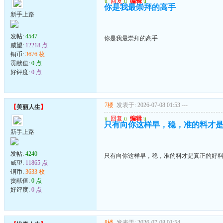
u
回复
u
编辑
u
你是我最崇拜的高手
新手上路
发帖:
4547
你是我最崇拜的高手
威望:
12218 点
铜币:
3676 枚
贡献值:
0 点
好评度:
0 点
7楼
发表于: 2026-07-08 01:53
---
【
美丽人生
】
u
回复
u
编辑
u
只有向你这样早，稳，准的料才
新手上路
发帖:
4240
只有向你这样早，稳，准的料才是真正的好
威望:
11865 点
铜币:
3633 枚
贡献值:
0 点
好评度:
0 点
8楼
发表于: 2026-07-08 01:54
---