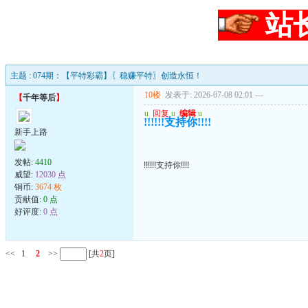
站
主题 : 074期：【平特彩霸】〖稳赚平特〗创造永恒！
10楼
发表于: 2026-07-08 02:01
---
【
千年等后
】
u
回复
u
编辑
u
!!!!!!支持你!!!!
新手上路
发帖:
4410
!!!!!!支持你!!!!
威望:
12030 点
铜币:
3674 枚
贡献值:
0 点
好评度:
0 点
<<
1
2
>>
[共
2
页]