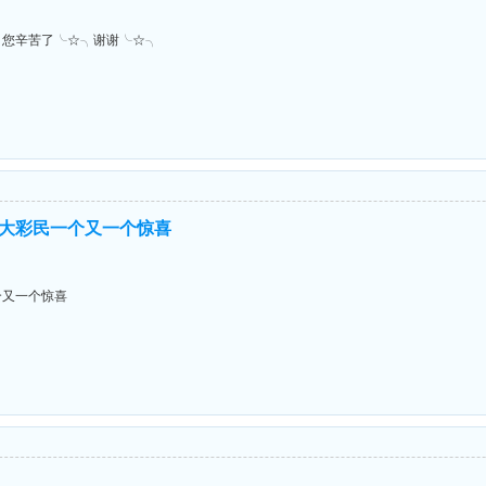
╮您辛苦了╰☆╮谢谢╰☆╮
大彩民一个又一个惊喜
个又一个惊喜