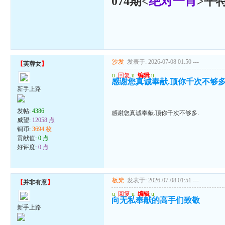
074期<
绝对一肖
>平
沙发
发表于: 2026-07-08 01:50
---
【
芙蓉女
】
u
回复
u
编辑
u
感谢您真诚奉献.顶你千次不够多
新手上路
发帖:
4386
感谢您真诚奉献.顶你千次不够多.
威望:
12058 点
铜币:
3694 枚
贡献值:
0 点
好评度:
0 点
板凳
发表于: 2026-07-08 01:51
---
【
并非有意
】
u
回复
u
编辑
u
向无私奉献的高手们致敬
新手上路