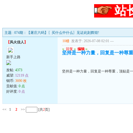
站
主题 : 074期：【屠庄六码】〖买什么中什么〗见证此刻辉煌!
10楼
发表于: 2026-07-08 02:01
---
【
风火佳人
】
u
回复
u
编辑
u
坚持是一种力量，回复是一种尊
新手上路
发帖:
4373
坚持是一种力量，回复是一种尊重，顶贴是
威望:
12119 点
铜币:
3690 枚
贡献值:
0 点
好评度:
0 点
<<
1
2
>>
[共
2
页]