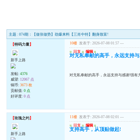
主题 : 074期：【做张做势】劲爆来料【三肖中特】翻身致富!
10楼
发表于: 2026-07-08 01:57
---
【
特码力量
】
u
回复
u
编辑
u
对无私奉献的高手，永远支持与
新手上路
发帖:
4376
对无私奉献的高手，永远支持与感谢!强有
威望:
12067 点
铜币:
3673 枚
贡献值:
0 点
好评度:
0 点
11楼
发表于: 2026-07-08 02:01
---
【
玫瑰之约
】
u
回复
u
编辑
u
支持高手，从顶贴做起!
新手上路