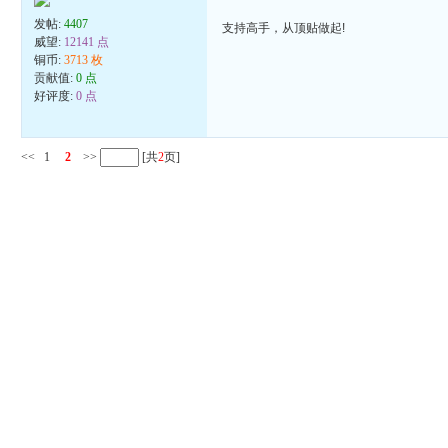
发帖:
4407
支持高手，从顶贴做起!
威望:
12141 点
铜币:
3713 枚
贡献值:
0 点
好评度:
0 点
<<
1
2
>>
[共
2
页]