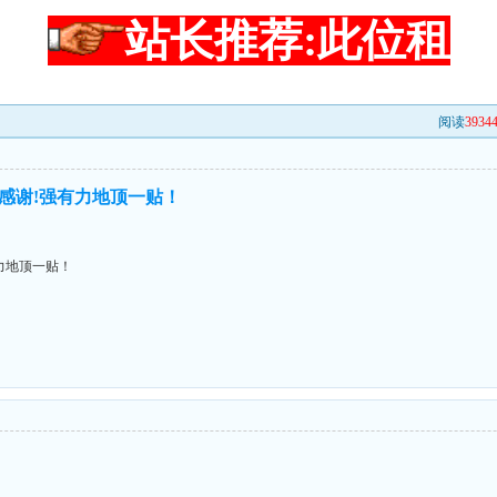
站长推荐:此位租
阅读
3934
感谢!强有力地顶一贴！
力地顶一贴！