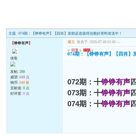
主题 : 074期：【铮铮有声】【四肖】发财必选值得信赖好资料发送中！
楼主
发表于: 2026-07-08 01:06
---
【
铮铮有声
】
u
回复
u
编辑
u
074期：【铮铮有声】【四肖
侠客
发帖:
288
威望:
649 点
072期：╋
铮铮有声
铜币:
649 枚
贡献值:
0 点
073期：╋
铮铮有声
好评度:
0 点
074期：╋
铮铮有声