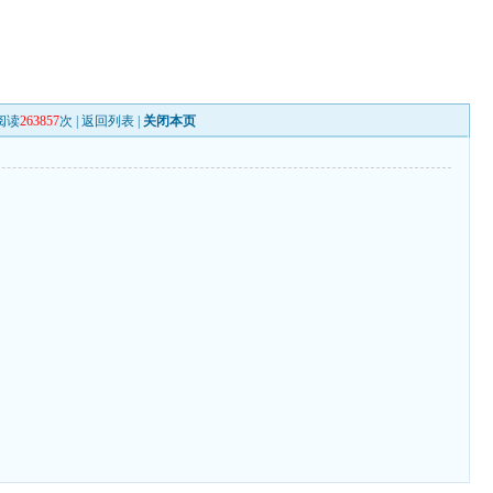
阅读
263857
次 |
返回列表
|
关闭本页