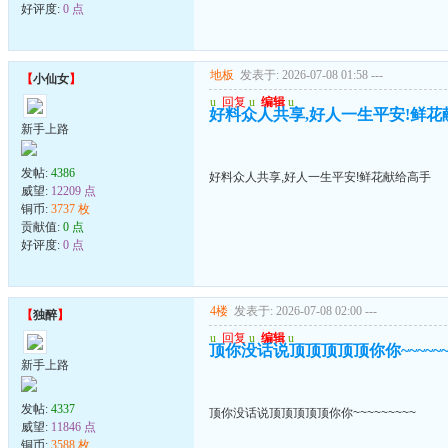
好评度:
0 点
地板
发表于: 2026-07-08 01:58
---
【
小仙女
】
u
回复
u
编辑
u
好料众人共享,好人一生平安!鲜花
新手上路
发帖:
4386
好料众人共享,好人一生平安!鲜花献给高手
威望:
12209 点
铜币:
3737 枚
贡献值:
0 点
好评度:
0 点
4楼
发表于: 2026-07-08 02:00
---
【
独醉
】
u
回复
u
编辑
u
顶你没话说顶顶顶顶顶你你~~~~~~~
新手上路
发帖:
4337
顶你没话说顶顶顶顶顶你你~~~~~~~~~
威望:
11846 点
铜币:
3588 枚